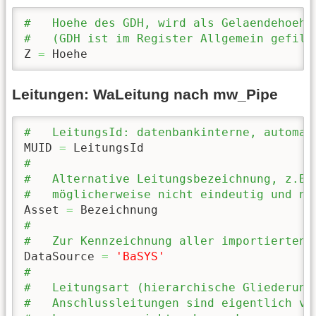
#   Hoehe des GDH, wird als Gelaendehoehe
#   (GDH ist im Register Allgemein gefilt
Z 
=
 Hoehe
Leitungen: WaLeitung nach mw_Pipe
#   LeitungsId: datenbankinterne, automat
MUID 
=
#
#   Alternative Leitungsbezeichnung, z.B.
#   möglicherweise nicht eindeutig und ni
Asset 
=
#
#   Zur Kennzeichnung aller importierten 
DataSource 
=
'BaSYS'
#
#   Leitungsart (hierarchische Gliederung
#   Anschlussleitungen sind eigentlich vo