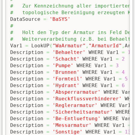
#   Zur Kennzeichnung aller importierten 
#   topologische Bereinigung erzeugten Kn
DataSource 
=
'BaSYS'
#
#   Holt den Typ der Armatur ins Feld Des
#   Weiterverarbeitung (z.B. bei Behaelte
Var1 
=
 LookUP
(
"WaArmatur"
,
"ArmaturId"
,
Arm
Description 
=
'Behaelter'
 WHERE Var1 
=
1
Description 
=
'Schacht'
 WHERE Var1 
=
2
Description 
=
'Pumpe'
 WHERE Var1 
=
3
Description 
=
'Brunnen'
 WHERE Var1 
=
4
Description 
=
'Formteil'
 WHERE Var1 
=
5
Description 
=
'Hydrant'
 WHERE Var1 
=
6
Description 
=
'Absperrarmatur'
 WHERE Var1
Description 
=
'Rueckflussverhinderer'
 WHE
Description 
=
'Reglerarmatur'
 WHERE Var1 
Description 
=
'Sicherheitsarmatur'
 WHERE 
Description 
=
'Be-Entlueftung'
 WHERE Var1
Description 
=
'Messarmatur'
 WHERE Var1 
=
Description 
=
'Sonstige'
 WHERE Var1 
=
13