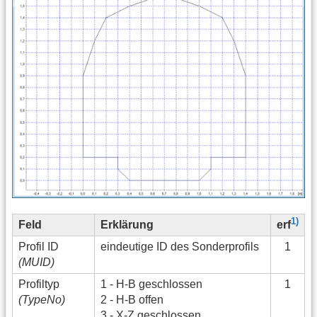
1)
Feld
Erklärung
erf
Profil ID
eindeutige ID des Sonderprofils
1
(MUID)
Profiltyp
1 - H-B geschlossen
1
(TypeNo)
2 - H-B offen
3 - X-Z geschlossen