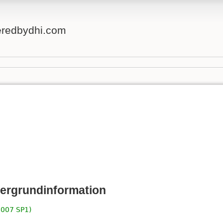
eredbydhi.com
e
tergrundinformation
2007 SP1)